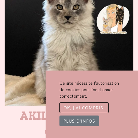
Ce site nécessite l'autorisation
de cookies pour fonctionner
correctement.
OK, J'AI COMPRIS.
AKILA Des joyaux
PLUS D'INFOS
d’Égypte