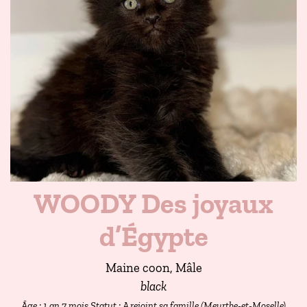
WOODY Des joyaux
d’Égypte
Maine coon, Mâle
black
Âge : 1 an 7 mois
Statut : A rejoint sa famille (Meurthe-et-Moselle)