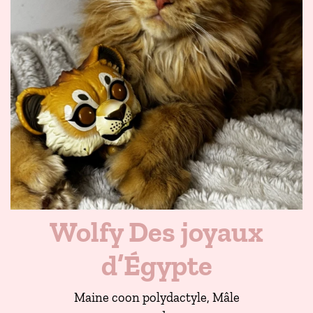
Wolfy Des joyaux
d’Égypte
Maine coon polydactyle, Mâle