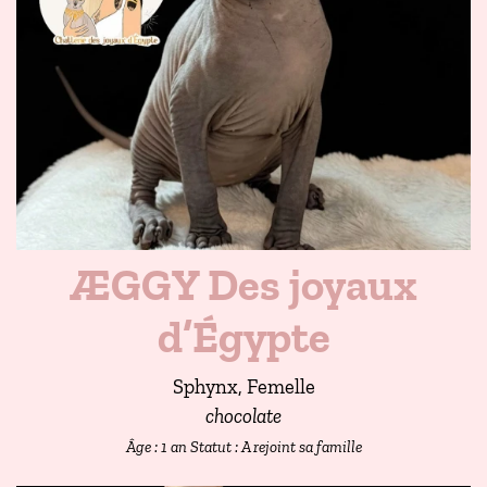
ÆGGY Des joyaux
d’Égypte
Sphynx, Femelle
chocolate
Âge : 1 an
Statut : A rejoint sa famille