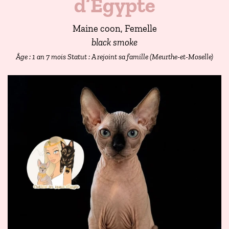
d’Égypte
Maine coon, Femelle
black smoke
Âge : 1 an 7 mois
Statut : A rejoint sa famille (Meurthe-et-Moselle)