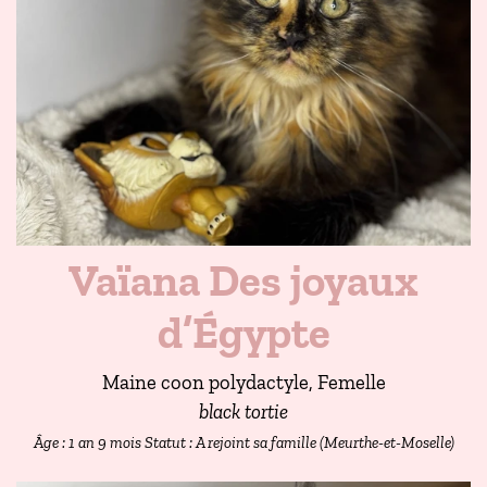
Vaïana Des joyaux
d’Égypte
Maine coon polydactyle, Femelle
black tortie
Âge : 1 an 9 mois
Statut : A rejoint sa famille (Meurthe-et-Moselle)