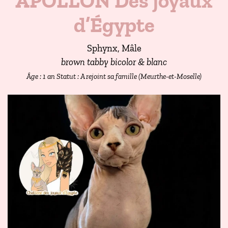
APOLLON Des joyaux
d’Égypte
Sphynx, Mâle
brown tabby bicolor & blanc
Âge : 1 an
Statut : A rejoint sa famille (Meurthe-et-Moselle)