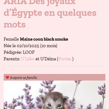
ARIA Des joyaux
d’Égypte en quelques
mots
Femelle
Maine coon black smoke
Née le 02/10/2025 (10 mois)
Pédigrée: LOOF
Parents:
U’Léko
et U’Déïna (
Portée
)
A rejoint sa famille