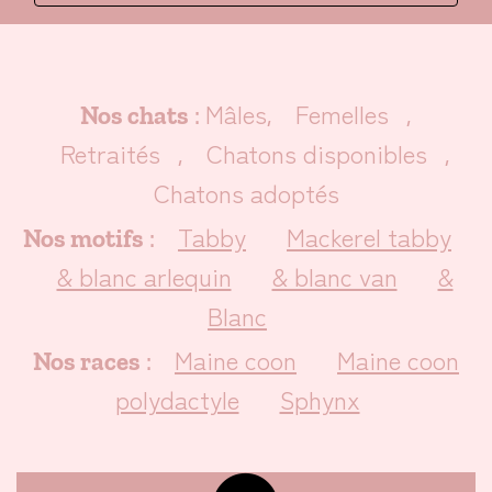
Mâles
Femelles
Nos chats
:
,
,
Retraités
Chatons disponibles
,
,
Chatons adoptés
Tabby
Mackerel tabby
Nos motifs
:
& blanc arlequin
& blanc van
&
Blanc
Maine coon
Maine coon
Nos races
:
polydactyle
Sphynx