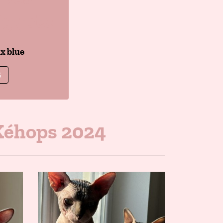
Égypte
x blue
S
Kéhops 2024