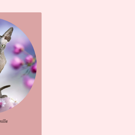
mille
Des