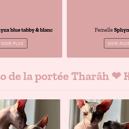
’Égypte
joyaux d’
ynx blue tabby & blanc
Femelle
Sphyn
VOIR PLUS
VOIR PLU
o de la portée Tharâh ❤ 