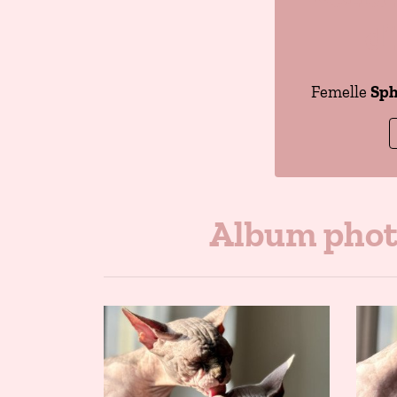
d
Femelle
Sph
Album phot