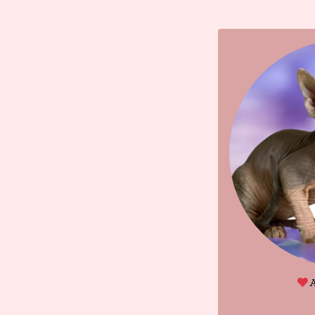
A
Xéna 