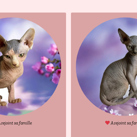
 rejoint sa famille
A rejoint sa fa
Des joyaux
Wonda 