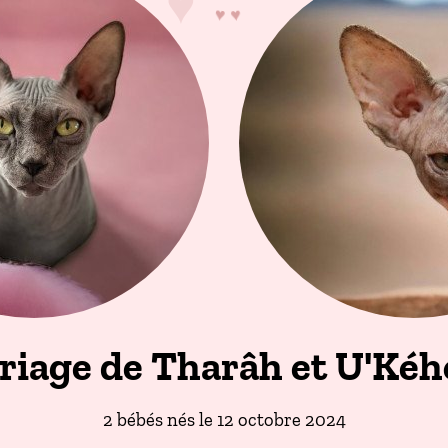
♥
♥
♥
♥
♥
♥
♥
♥
riage de Tharâh et U'Kéh
2 bébés nés le 12 octobre 2024