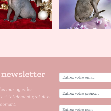
 newsletter
les mariages, les
C'est totalement gratuit et
 moment.