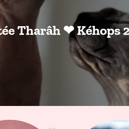
tée Tharâh ❤ Kéhops 