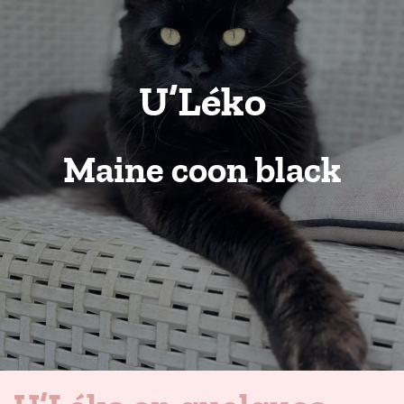
U’Léko
Maine coon black