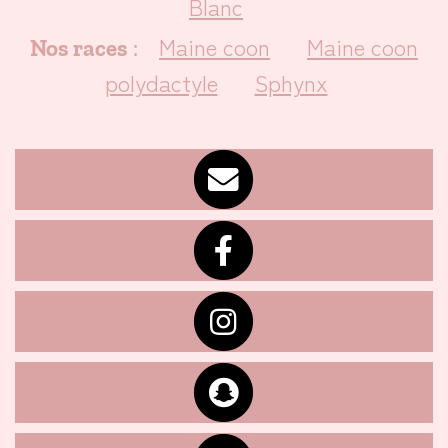
Blanc
Maine coon
Maine coon
Nos races
:
polydactyle
Sphynx