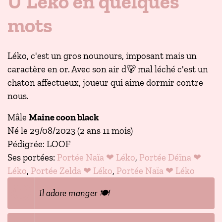
U’Léko en quelques
mots
Léko, c'est un gros nounours, imposant mais un
caractère en or. Avec son air d🐻 mal léché c'est un
chaton affectueux, joueur qui aime dormir contre
nous.
Mâle
Maine coon black
Né le 29/08/2023 (2 ans 11 mois)
Pédigrée: LOOF
Ses portées:
Portée Naïa ❤ Léko
,
Portée Déïna ❤
Léko
,
Portée Zelda ❤ Léko
,
Portée Naïa ❤ Léko
Il adore manger 🍽️