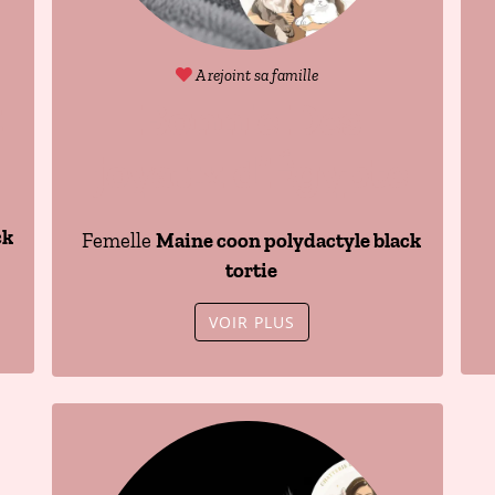
A rejoint sa famille
x
Bonnie Des
joyaux d’Égypte
ck
Femelle
Maine coon polydactyle black
tortie
VOIR PLUS