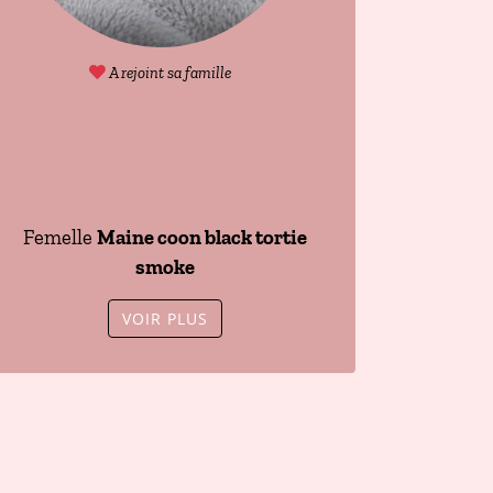
A rejoint sa famille
Blair Des joyaux
d’Égypte
Femelle
Maine coon black tortie
smoke
VOIR PLUS