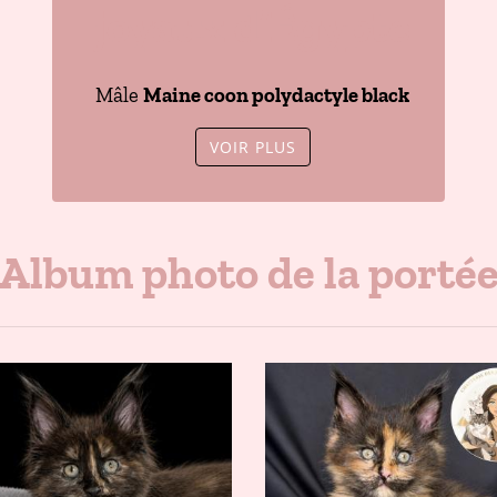
joyaux d’Égypte
Mâle
Maine coon polydactyle black
VOIR PLUS
Album photo de la porté