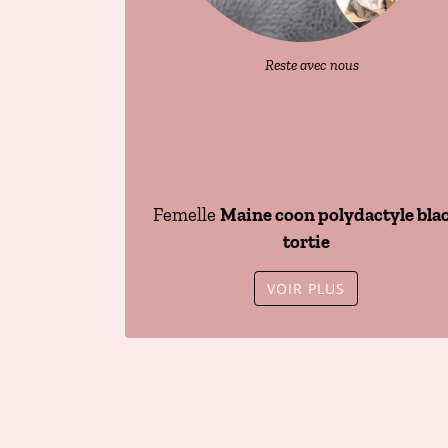
Reste avec nous
Bella Des joyau
d’Égypte
Femelle
Maine coon polydactyle bla
tortie
VOIR PLUS