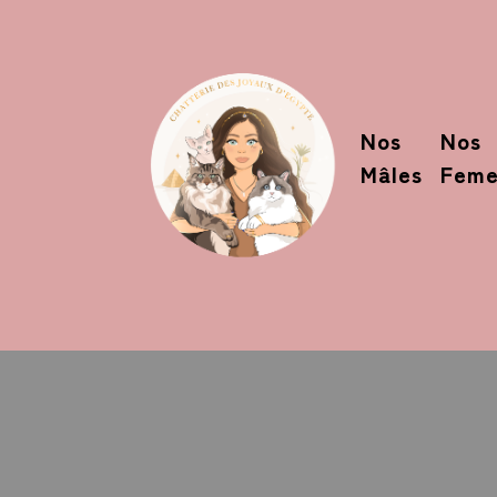
Nos
Nos
Mâles
Feme