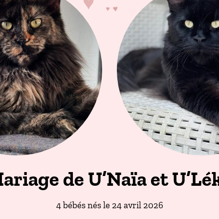
♥
♥
♥
♥
♥
♥
♥
♥
ariage de U’Naïa et U’Lé
4 bébés nés le 24 avril 2026