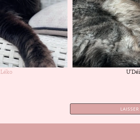
’Léko
U’Dé
LAISSE