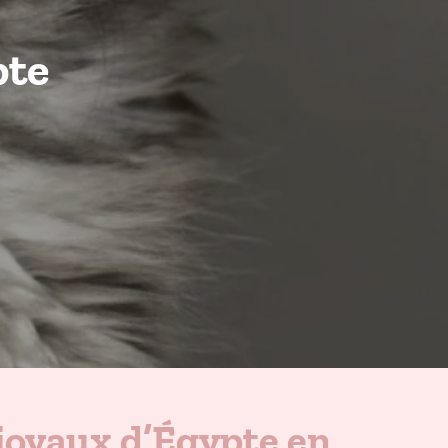
pte
oyaux d’Égypte en