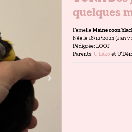
quelques 
Femelle
Maine coon bla
Née le 16/12/2024 (1 an 7
Pédigrée: LOOF
Parents:
U’Léko
et U’Déïn
Next