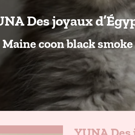
NA Des joyaux d’Égy
Maine coon black smoke
YUNA Des j