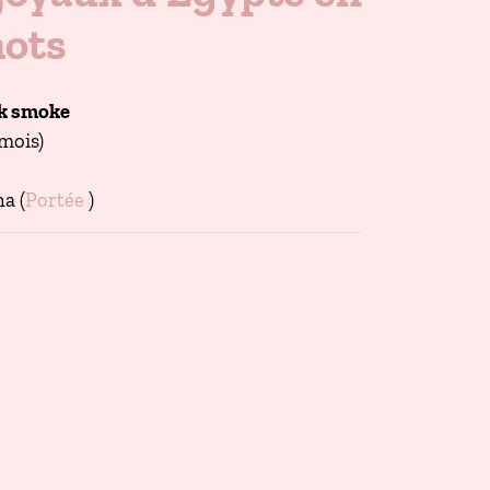
mots
ck smoke
 mois)
a (
Portée
)