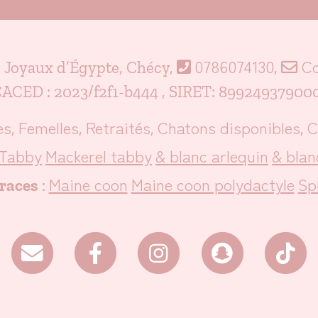
0786074130
Co
s Joyaux d’Égypte, Chécy,
,
ACED : 2023/f2f1-b444 , SIRET: 89924937900
es
Femelles
Retraités
Chatons disponibles
C
,
,
,
,
Tabby
Mackerel tabby
& blanc arlequin
& blan
Maine coon
Maine coon polydactyle
Sp
races
: