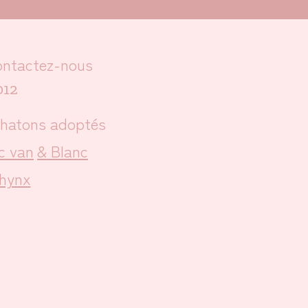
ntactez-nous
012
hatons adoptés
c van
& Blanc
hynx