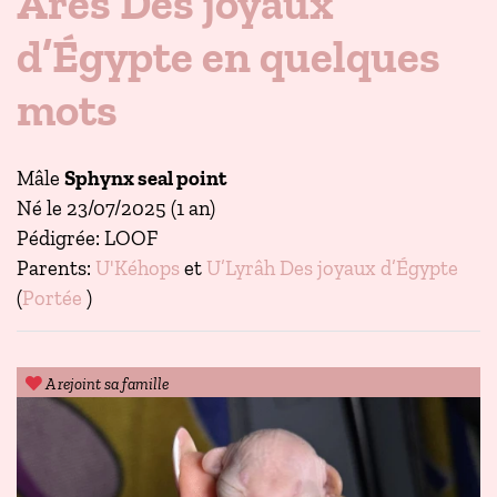
Ares Des joyaux
d’Égypte en quelques
mots
Mâle
Sphynx seal point
Né le 23/07/2025 (1 an)
Pédigrée: LOOF
Parents:
U'Kéhops
et
U’Lyrâh Des joyaux d’Égypte
(
Portée
)
A rejoint sa famille