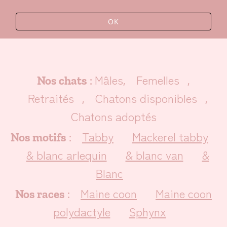
OK
Mâles
Femelles
Nos chats
:
,
,
Retraités
Chatons disponibles
,
,
Chatons adoptés
Tabby
Mackerel tabby
Nos motifs
:
& blanc arlequin
& blanc van
&
Blanc
Maine coon
Maine coon
Nos races
:
polydactyle
Sphynx