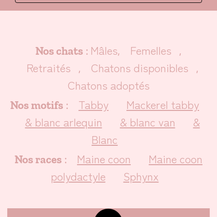
Mâles
Femelles
Nos chats
:
,
,
Retraités
Chatons disponibles
,
,
Chatons adoptés
Tabby
Mackerel tabby
Nos motifs
:
& blanc arlequin
& blanc van
&
Blanc
Maine coon
Maine coon
Nos races
:
polydactyle
Sphynx