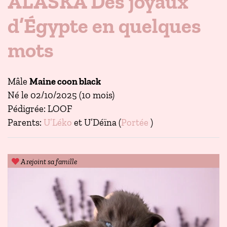
ALASKA Des joyaux
d’Égypte en quelques
mots
Mâle
Maine coon black
Né le 02/10/2025 (10 mois)
Pédigrée: LOOF
Parents:
U’Léko
et U’Déïna (
Portée
)
A rejoint sa famille