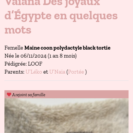
Vaïana Des joyaux
d’Égypte en quelques
mots
Femelle
Maine coon polydactyle black tortie
Née le 06/11/2024 (1 an 8 mois)
Pédigrée: LOOF
Parents:
U’Léko
et
U’Naïa
(
Portée
)
A rejoint sa famille