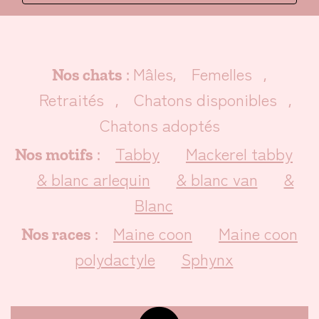
Mâles
Femelles
Nos chats
:
,
,
Retraités
Chatons disponibles
,
,
Chatons adoptés
Tabby
Mackerel tabby
Nos motifs
:
& blanc arlequin
& blanc van
&
Blanc
Maine coon
Maine coon
Nos races
:
polydactyle
Sphynx