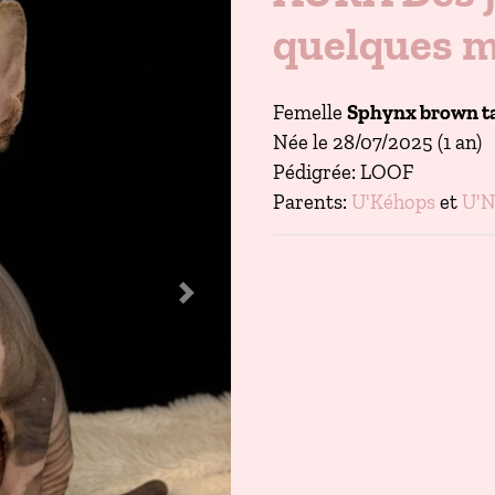
quelques 
Femelle
Sphynx brown ta
Née le 28/07/2025 (1 an)
Pédigrée: LOOF
Parents:
U'Kéhops
et
U'N
Next