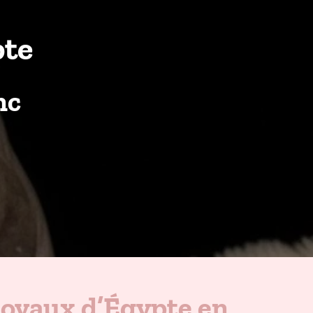
pte
nc
oyaux d’Égypte en