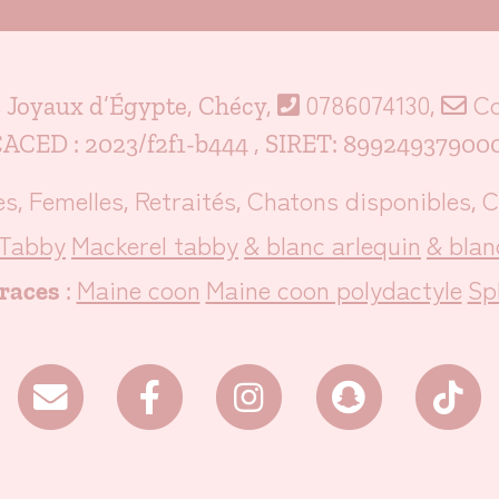
0786074130
Co
s Joyaux d’Égypte, Chécy,
,
ACED : 2023/f2f1-b444 , SIRET: 89924937900
es
Femelles
Retraités
Chatons disponibles
C
,
,
,
,
Tabby
Mackerel tabby
& blanc arlequin
& blan
Maine coon
Maine coon polydactyle
Sp
races
: