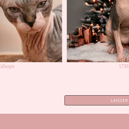
Kéhops
U'N
LAISSE