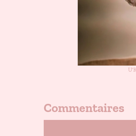
U'
Commentaires