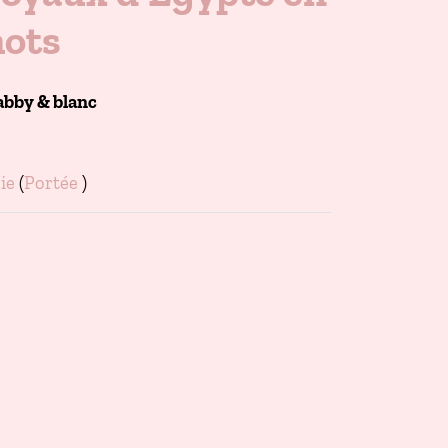
mots
bby & blanc
ie
(
Portée
)