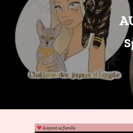
AU
S
A rejoint sa famille