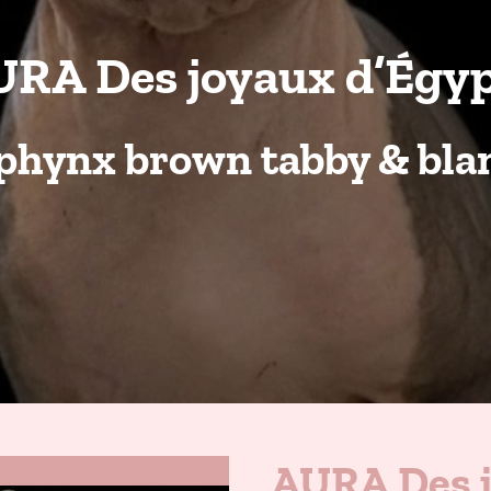
RA Des joyaux d’Égy
phynx brown tabby & bla
AURA Des j