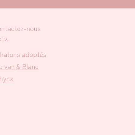
ntactez-nous
012
hatons adoptés
c van
& Blanc
hynx