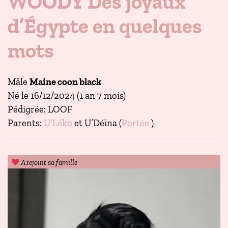
WOODY Des joyaux
d’Égypte en quelques
mots
Mâle
Maine coon black
Né le 16/12/2024 (1 an 7 mois)
Pédigrée: LOOF
Parents:
U’Léko
et U’Déïna (
Portée
)
A rejoint sa famille