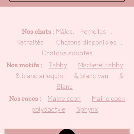
Mâles
Femelles
Nos chats
:
,
,
Retraités
Chatons disponibles
,
,
Chatons adoptés
Tabby
Mackerel tabby
Nos motifs
:
& blanc arlequin
& blanc van
&
Blanc
Maine coon
Maine coon
Nos races
:
polydactyle
Sphynx