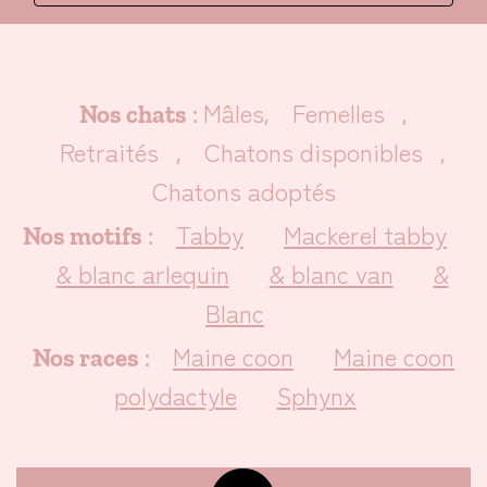
Mâles
Femelles
Nos chats
:
,
,
Retraités
Chatons disponibles
,
,
Chatons adoptés
Tabby
Mackerel tabby
Nos motifs
:
& blanc arlequin
& blanc van
&
Blanc
Maine coon
Maine coon
Nos races
:
polydactyle
Sphynx