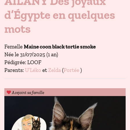
AÏLANY Des joyaux
d’Égypte en quelques
mots
Femelle
Maine coon black tortie smoke
Née le 31/07/2025 (1 an)
Pédigrée: LOOF
Parents:
U’Léko
et
Zelda
(
Portée
)
A rejoint sa famille