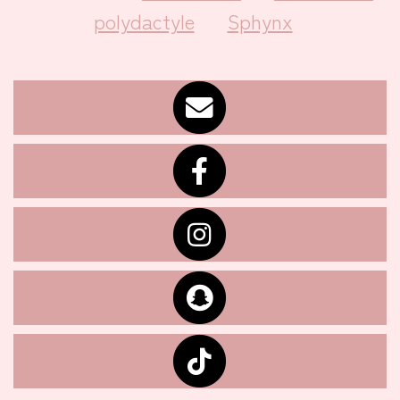
polydactyle
Sphynx