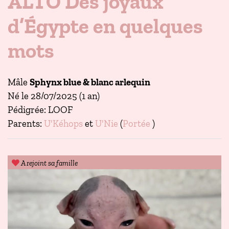
ALTO Des joyaux
d’Égypte en quelques
mots
Mâle
Sphynx blue & blanc arlequin
Né le 28/07/2025 (1 an)
Pédigrée: LOOF
Parents:
U'Kéhops
et
U'Nie
(
Portée
)
A rejoint sa famille