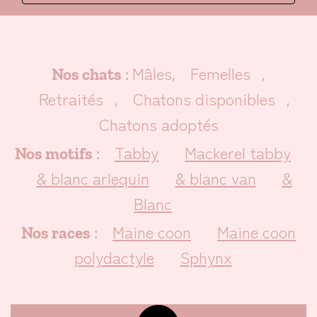
Mâles
Femelles
Nos chats
:
,
,
Retraités
Chatons disponibles
,
,
Chatons adoptés
Tabby
Mackerel tabby
Nos motifs
:
& blanc arlequin
& blanc van
&
Blanc
Maine coon
Maine coon
Nos races
:
polydactyle
Sphynx