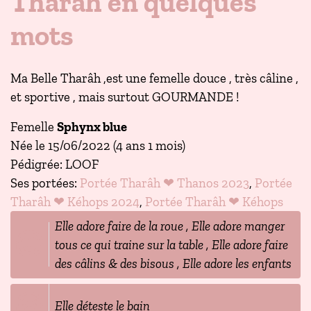
Tharâh en quelques
mots
Ma Belle Tharâh ,est une femelle douce , très câline ,
et sportive , mais surtout GOURMANDE !
Femelle
Sphynx blue
Née le 15/06/2022 (4 ans 1 mois)
Pédigrée: LOOF
Ses portées:
Portée Tharâh ❤ Thanos 2023
,
Portée
Tharâh ❤ Kéhops 2024
,
Portée Tharâh ❤ Kéhops
Elle adore faire de la roue , Elle adore manger
tous ce qui traine sur la table , Elle adore faire
des câlins & des bisous , Elle adore les enfants
Elle déteste le bain