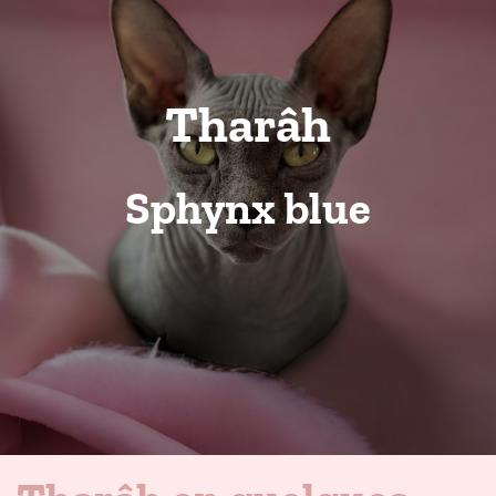
Tharâh
Sphynx blue