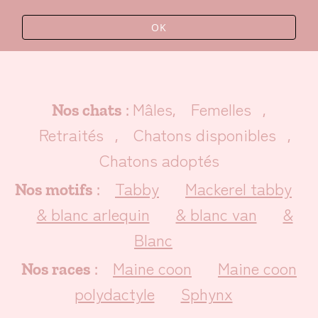
OK
Mâles
Femelles
Nos chats
:
,
,
Retraités
Chatons disponibles
,
,
Chatons adoptés
Tabby
Mackerel tabby
Nos motifs
:
& blanc arlequin
& blanc van
&
Blanc
Maine coon
Maine coon
Nos races
:
polydactyle
Sphynx