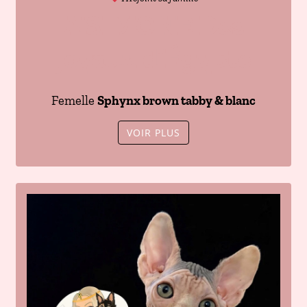
A'SIMONE Des
joyaux d’Égypte
Femelle
Sphynx brown tabby & blanc
VOIR PLUS