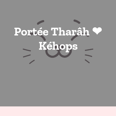
Portée Tharâh ❤
Kéhops