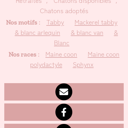
Retraités
Chatons disponibles
,
,
Chatons adoptés
Tabby
Mackerel tabby
Nos motifs
:
& blanc arlequin
& blanc van
&
Blanc
Maine coon
Maine coon
Nos races
:
polydactyle
Sphynx