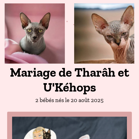
♥
♥
♥
♥
♥
♥
♥
♥
Mariage de Tharâh et
U'Kéhops
2 bébés nés le 20 août 2025