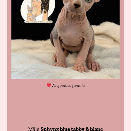
A rejoint sa famille
APOLLO Des joyaux
d’Égypte
Mâle
Sphynx blue tabby & blanc