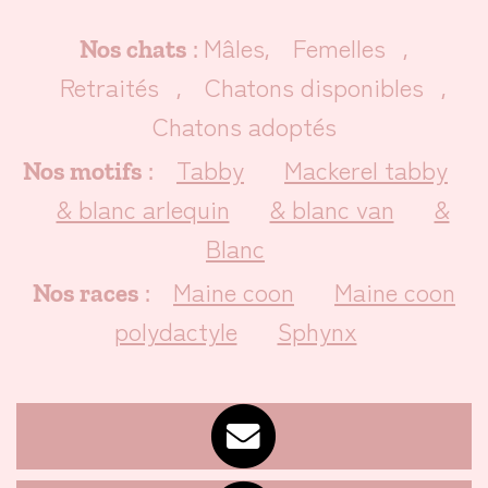
Mâles
Femelles
Nos chats
:
,
,
Retraités
Chatons disponibles
,
,
Chatons adoptés
Tabby
Mackerel tabby
Nos motifs
:
& blanc arlequin
& blanc van
&
Blanc
Maine coon
Maine coon
Nos races
:
polydactyle
Sphynx