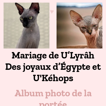
♥
♥
♥
♥
♥
♥
♥
♥
Mariage de U’Lyrâh
Des joyaux d’Égypte et
U'Kéhops
Album photo de la
portée