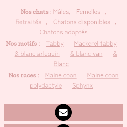
Mâles
Femelles
Nos chats
:
,
,
Retraités
Chatons disponibles
,
,
Chatons adoptés
Tabby
Mackerel tabby
Nos motifs
:
& blanc arlequin
& blanc van
&
Blanc
Maine coon
Maine coon
Nos races
:
polydactyle
Sphynx