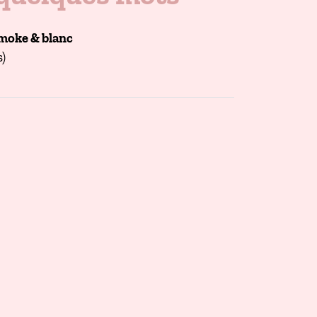
moke & blanc
)