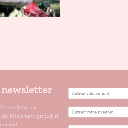
 newsletter
les mariages, les
C'est totalement gratuit et
 moment.