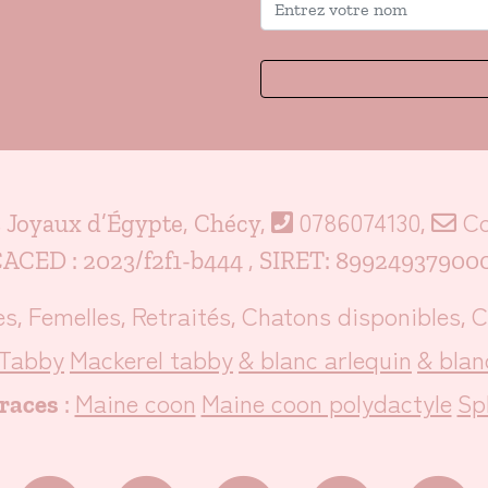
0786074130
Co
s Joyaux d’Égypte, Chécy,
,
ACED : 2023/f2f1-b444 , SIRET: 89924937900
es
Femelles
Retraités
Chatons disponibles
C
,
,
,
,
Tabby
Mackerel tabby
& blanc arlequin
& blan
Maine coon
Maine coon polydactyle
Sp
races
: