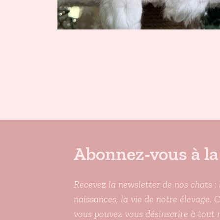
Abonnez-vous à la
Recevez la newsletter de nos chats : 
naissances, la vie de notre élevage. 
vous pouvez vous désinscrire à tout