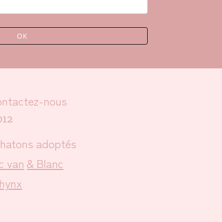
OK
ntactez-nous
012
hatons adoptés
c van
& Blanc
hynx