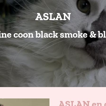
ASLAN
ne coon black smoke & b
ASLAN en 